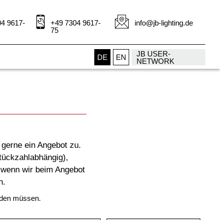
4 9617-
+49 7304 9617-
info@jb-lighting.de
75
JB USER-
DE
EN
NETWORK
 gerne ein Angebot zu.
tückzahlabhängig),
, wenn wir beim Angebot
n.
erden müssen.