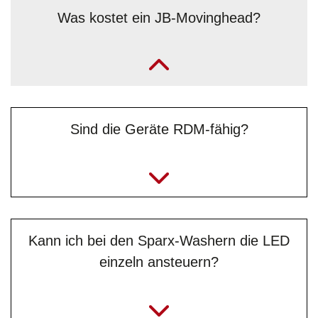
Was kostet ein JB-Movinghead?
„Melde dich für Preisanfragen bzw. für ein unverbindliches
Angebot bitte direkt bei unserem Vertrieb – telefonisch oder
am besten per E-Mail an:
info@jb-lighting.de
“
Sind die Geräte RDM-fähig?
Kann ich bei den Sparx-Washern die LED
einzeln ansteuern?