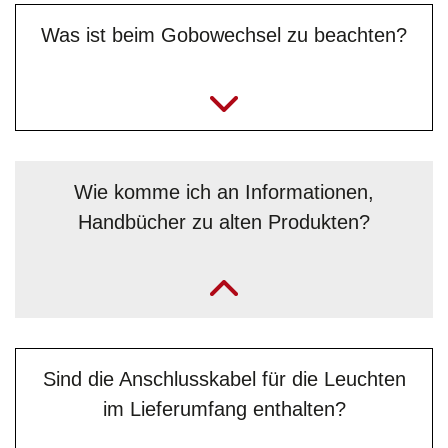
Was ist beim Gobowechsel zu beachten?
Wie komme ich an Informationen,
Handbücher zu alten Produkten?
„Die findest du im Download-Center auf unserer Website:
JB-Lighting - Download-Center
. Ansonsten kannst du gerne
auch per E-Mail bei unserem
Serviceteam
nachfragen. “
Sind die Anschlusskabel für die Leuchten
im Lieferumfang enthalten?