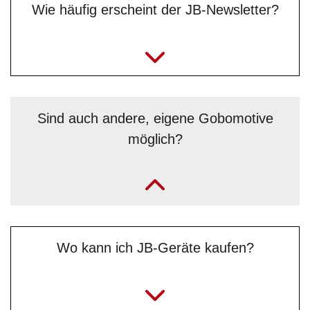
Wie häufig erscheint der JB-Newsletter?
Sind auch andere, eigene Gobomotive
möglich?
„Ja, auf Anfrage und je nach Motiv, jedoch nur
schwarzweiß. Das Wunschmotiv muss uns als
Vektorgrafik geschickt werden, vorzugsweise im DXF-
Format (.dxf). Wende dich bei Bedarf oder für weitere
Fragen gerne direkt an Benjamin „Benni“ Simeg vom
Wo kann ich JB-Geräte kaufen?
Serviceteam
.“
info@jb-lighting.de