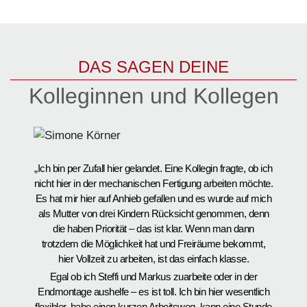
DAS SAGEN DEINE
Kolleginnen und Kollegen
„Ich bin per Zufall hier gelandet. Eine Kollegin fragte, ob ich
„
nicht hier in der mechanischen Fertigung arbeiten möchte.
Au
Es hat mir hier auf Anhieb gefallen und es wurde auf mich
b
als Mutter von drei Kindern Rücksicht genommen, denn
en
die haben Priorität – das ist klar. Wenn man dann
trotzdem die Möglichkeit hat und Freiräume bekommt,
ha
hier Vollzeit zu arbeiten, ist das einfach klasse.
Egal ob ich Steffi und Markus zuarbeite oder in der
E
Endmontage aushelfe – es ist toll. Ich bin hier wesentlich
ha
flexibler, habe einen kurzen Arbeitsweg, kann eine Stunde
Ma