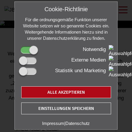
Cookie-Richtlinie
Für die ordnungsgemäße Funktion unserer
Website setzen wir so genannte Cookies ein.
Aus voller Überzeugung
Weitergehende Informationen hierzu sind in
unserer Datenschutzerklärung zu finden.
nachhaltig
Notwendig
Wer mit seinem Unternehmen wirklich vollumfänglich
Externe Medien
einen nachhaltigen Weg gehen möchte, richtet sich
dabei nicht nach einem Trend bzw. nach dem
Statistik und Marketing
gestiegenen externen Interesse, verbunden mit dem
„Zwang“ diesem Thema die notwendige Bedeutung
zuzumessen. Nachhaltigkeit muss vielmehr ein innerer
ALLE AKZEPTIEREN
Antrieb sein – eine Überzeugung, die bei JB-Lighting
seit Gründung im gesamten Unternehmen tief
EINSTELLUNGEN SPEICHERN
verwurzelt ist.
Impressum
|
Datenschutz