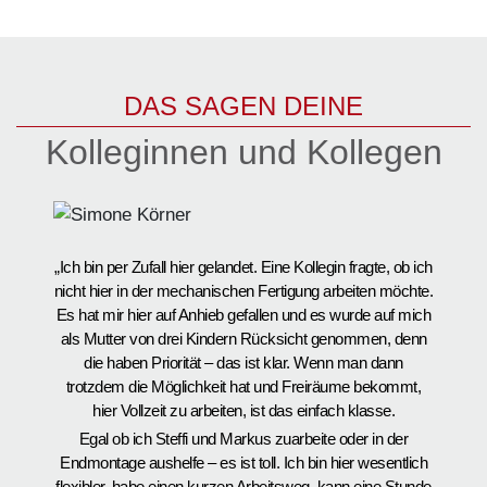
DAS SAGEN DEINE
Kolleginnen und Kollegen
„Ich bin per Zufall hier gelandet. Eine Kollegin fragte, ob ich
„
nicht hier in der mechanischen Fertigung arbeiten möchte.
Au
Es hat mir hier auf Anhieb gefallen und es wurde auf mich
b
als Mutter von drei Kindern Rücksicht genommen, denn
en
die haben Priorität – das ist klar. Wenn man dann
trotzdem die Möglichkeit hat und Freiräume bekommt,
ha
hier Vollzeit zu arbeiten, ist das einfach klasse.
Egal ob ich Steffi und Markus zuarbeite oder in der
E
Endmontage aushelfe – es ist toll. Ich bin hier wesentlich
ha
flexibler, habe einen kurzen Arbeitsweg, kann eine Stunde
Ma