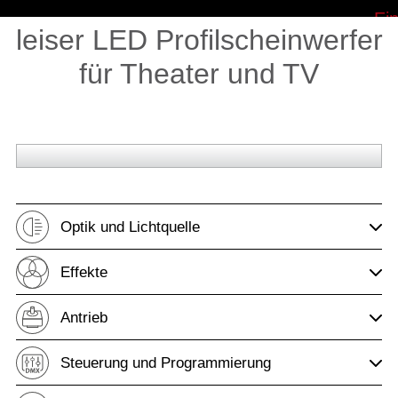
P15 Profile – Besonders
Ein
leiser LED Profilscheinwerfer
Die Kombination a
Heatpipe-Kühlun
für Theater und TV
Effekt-Vollausstatt
zum Trendsette
P
Auch in der Kategori
ist vielseitig einse
mit allem was erfor
eindrucksvoll
Optik und Lichtquelle
Effekte
Antrieb
Steuerung und Programmierung