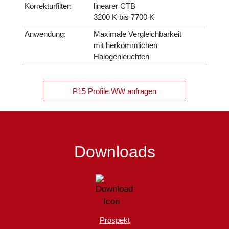
Korrekturfilter:
linearer CTB
3200 K bis 7700 K
Anwendung:
Maximale Vergleichbarkeit
mit herkömmlichen
Halogenleuchten
P15 Profile WW anfragen
Downloads
Prospekt
Hand