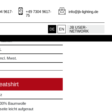
-Shirt
4 9617-
+49 7304 9617-
info@jb-lighting.de
75
JB USER-
DE
EN
rtiges T-Shirt aus 100% Baumwolle
NETWORK
versen mehrfarbigen Drucken auf
 Rücken
L
incl. Mwst.
atshirt
rz
100% Baumwolle
seite leicht aufgeraut