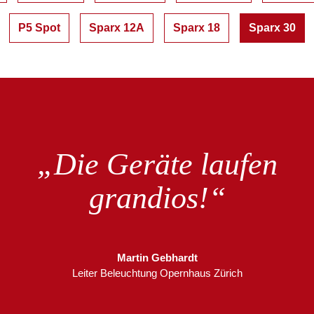
P5 Spot
Sparx 12A
Sparx 18
Sparx 30
„Die Geräte laufen
grandios!“
Martin Gebhardt
Leiter Beleuchtung Opernhaus Zürich