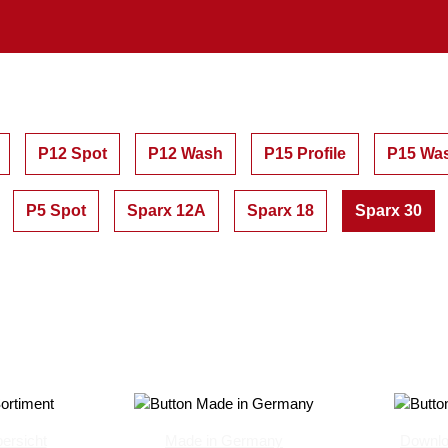
P12 Spot
P12 Wash
P15 Profile
P15 Wa
P5 Spot
Sparx 12A
Sparx 18
Sparx 30
ersicht
Made in Germany
Downlo