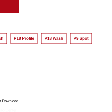
sh
P18 Profile
P18 Wash
P9 Spot
ad-Center