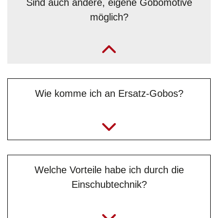
Sind auch andere, eigene Gobomotive
möglich?
„Ja, auf Anfrage und je nach Motiv, jedoch nur
schwarzweiß. Das Wunschmotiv muss uns als
Vektorgrafik geschickt werden, vorzugsweise im DXF-
Format (.dxf). Wende dich bei Bedarf oder für weitere
Fragen gerne direkt an Benjamin „Benni“ Simeg vom
Wie komme ich an Ersatz-Gobos?
Serviceteam
.“
Welche Vorteile habe ich durch die
Einschubtechnik?